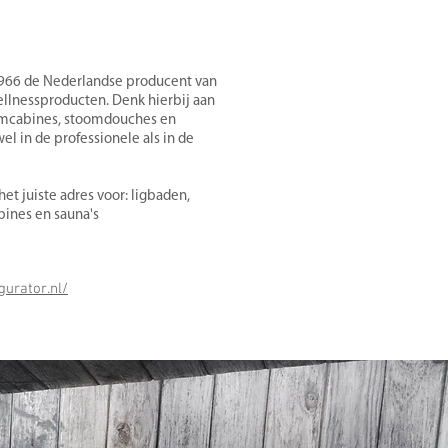
 1966 de Nederlandse producent van
llnessproducten. Denk hierbij aan
omcabines, stoomdouches en
el in de professionele als in de
het juiste adres voor: ligbaden,
ines en sauna's
gurator.nl/