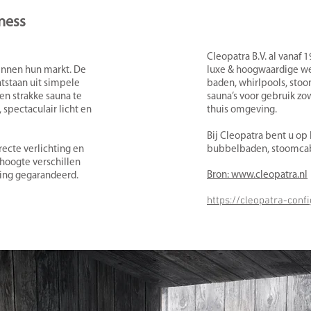
ness
Cleopatra B.V. al vanaf
innen hun markt. De
luxe & hoogwaardige we
ntstaan uit simpele
baden, whirlpools, sto
en strakke sauna te
sauna’s voor gebruik zow
pectaculair licht en
thuis omgeving.
Bij Cleopatra bent u op 
recte verlichting en
bubbelbaden, stoomcab
 hoogte verschillen
Bron: www.cleopatra.nl
ring gegarandeerd.
https://cleopatra-confi